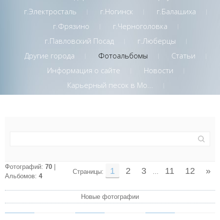
г.Электросталь
г.Ногинск
г.Балашиха
г.Фрязино
г.Черноголовка
г.Павловский Посад
г.Люберцы
Другие города
Фотоальбомы
Статьи
Информация о сайте
Новости
Карьерный песок в Мо...
Фотографий:
70
|
1
2
3
11
12
»
Страницы
:
...
Альбомов:
4
Новые фотографии