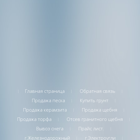
Главная страница
Обратная связь
Продажа песка
Купить грунт
Продажа керамзита
Продажа щебня
Продажа торфа
Отсев гранитного щебня
Вывоз снега
Прайс лист.
г.Железнодорожный
г.Электроугли