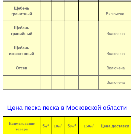
Щебень
гранитный
Включена
Щебень
гравийный
Включена
Щебень
известковый
Включена
Отсев
Включена
Включена
Цена песка песка в Московской области
Наименование
3
3
3
3
5
м
10м
5
0м
150м
Цена доставки
товара