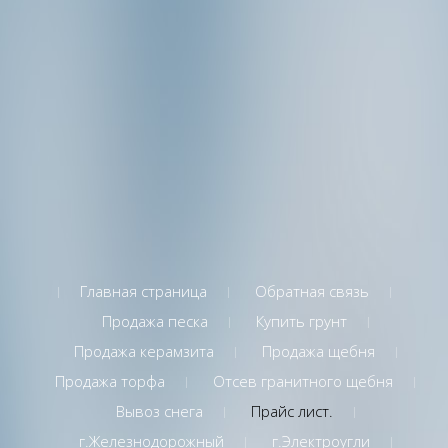
Главная страница
Обратная связь
Продажа песка
Купить грунт
Продажа керамзита
Продажа щебня
Продажа торфа
Отсев гранитного щебня
Вывоз снега
Прайс лист.
г.Железнодорожный
г.Электроугли