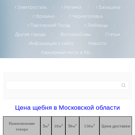
г.Электросталь
г.Ногинск
г.Балашиха
г.Фрязино
г.Черноголовка
г.Павловский Посад
г.Люберцы
Другие города
Фотоальбомы
Статьи
Информация о сайте
Новости
Карьерный песок в Мо...
Цена щебня в Московской области
Наименование
3
3
3
3
5
м
10м
5
0м
150м
Цена доставки
товара