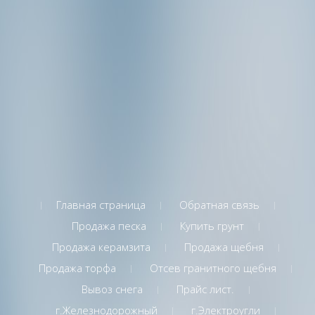
Главная страница
Обратная связь
Продажа песка
Купить грунт
Продажа керамзита
Продажа щебня
Продажа торфа
Отсев гранитного щебня
Вывоз снега
Прайс лист.
г.Железнодорожный
г.Электроугли