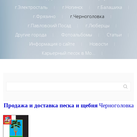
г.Электросталь
г.Ногинск
г.Балашиха
г.Фрязино
г.Черноголовка
г.Павловский Посад
г.Люберцы
Другие города
Фотоальбомы
Статьи
Информация о сайте
Новости
Карьерный песок в Мо...
Продажа и доставка песка и щебня
Черноголовка