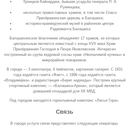
Троицкое-Кайнарджи
, бывшая усадьба генерала П. А.
Румянцева;
несколько православных храмов, в том числе
Спасо-
Преображенская церковь в Балашихе
;
историко-краеведческий музей в районном центре.
Радиомачта Балашиха
Балашихинское благочиние объединяет 17 храмов, из которых
центральным является известный с конца XVII века Храм
Преображения Господня в Пехре-Яковлевском. Интересен
построенный из сруба кедровой сосны храм «Неопалимой купины» в
микрорайоне пожарников.
В городе — 3 кинотеатра, 6 библиотек, картинная галерея. С 1931
года издаётся газета «Факт», с 1996 года издаётся газета
«Владимирка», и радиостанция «
Берег надежды
». Построен крупный
спортивный комплекс — «Балашиха-Арена», который является
домашней площадкой для ХК МВД.
Под городом находится горнолыжный комплекс «Лисья Гора».
Связь
В городе услуги связи представляют следующие операторы: