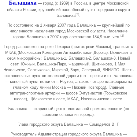
Балаши́ха
— город (с
1939
) в России, в центре Московской
области России, крупнейший населённый пункт городского округа
[3]
Балашиха
.
По состоянию на 1 января 2007 года Балашиха — крупнейший по
численности населения город Московской области. Население
[2]
города Балашиха в 2007 году составляло 184,9 тыс. чел.
Город расположен на реке
Пехорка
(приток реки Москвы), граничит с
МКАД (Московская Кольцевая Автомобильная Дорога). Включает в
себя микрорайоны: Балашиха-1, Балашиха-2, Балашиха-3, Новый
свет, Южный, Балашиха-Парк, Фабричный, Щитниково,
1 Мая
,
Никольское, Салтыковка, Мирской, Заря,
Северный
, ВНИИПО. Шесть
остановочных пунктов железной дороги (пл. Горенки и
ст. Балашиха
— конечный пункт ветки от г. Реутов, а также четыре платформы на
главном ходу линии Москва — Нижний Новгород). Главные
автотранспортные артерии — шоссе Энтузиастов (Горьковское
шоссе), Щёлковское шоссе, МКАД, Носовихинское шоссе.
Балашиха — старинный центр текстильной промышленности (со
времени основания города).
Глава городского округа Балашиха — Самоделов В. Г.
Руководитель Администрации городского округа Балашиха —