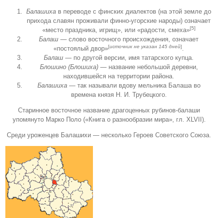
Балашиха
в переводе с финских диалектов (на этой земле до
прихода славян проживали финно-угорские народы) означает
[5]
«место праздника, игрищ», или «радости, смеха»
Балаш
— слово восточного происхождения, означает
[
источник не указан 145 дней
]
«постоялый двор»
.
Балаш
— по другой версии, имя татарского купца.
Блошино (Блошиха)
— название небольшой деревни,
находившейся на территории района.
Балашиха
— так называли вдову мельника Балаша во
времена князя Н. И. Трубецкого.
Старинное восточное название драгоценных рубинов-балаши
упомянуто Марко Поло («Книга о разнообразии мира», гл. XLVII).
Среди уроженцев Балашихи — несколько Героев Советского Союза.