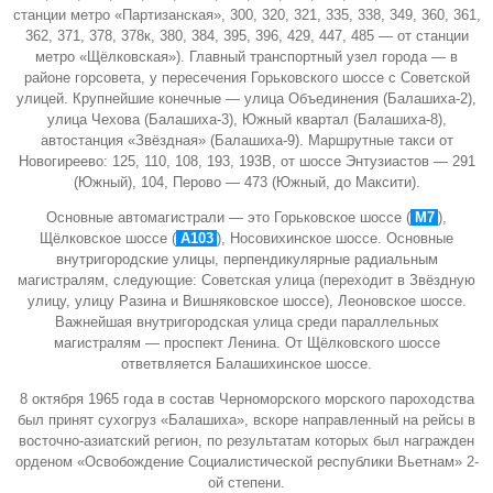
станции метро «Партизанская», 300, 320, 321, 335, 338, 349, 360, 361,
362, 371, 378, 378к, 380, 384, 395, 396, 429, 447, 485 — от станции
метро «Щёлковская»). Главный транспортный узел города — в
районе горсовета, у пересечения Горьковского шоссе с Советской
улицей. Крупнейшие конечные — улица Объединения (Балашиха-2),
улица Чехова (Балашиха-3), Южный квартал (Балашиха-8),
автостанция «Звёздная» (Балашиха-9). Маршрутные такси от
Новогиреево: 125, 110, 108, 193, 193В, от шоссе Энтузиастов — 291
(Южный), 104, Перово — 473 (Южный, до Максити).
Основные автомагистрали — это
Горьковское шоссе
(
М7
),
Щёлковское шоссе (
A103
), Носовихинское шоссе. Основные
внутригородские улицы, перпендикулярные радиальным
магистралям, следующие: Советская улица (переходит в Звёздную
улицу, улицу Разина и Вишняковское шоссе), Леоновское шоссе.
Важнейшая внутригородская улица среди параллельных
магистралям —
проспект Ленина
. От Щёлковского шоссе
ответвляется Балашихинское шоссе.
8 октября 1965 года в состав Черноморского морского пароходства
был принят сухогруз «Балашиха», вскоре направленный на рейсы в
восточно-азиатский регион, по результатам которых был награжден
орденом «Освобождение Социалистической республики Вьетнам» 2-
ой степени.