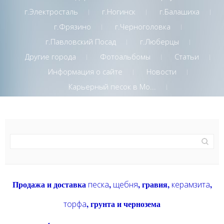
г.Электросталь
г.Ногинск
г.Балашиха
г.Фрязино
г.Черноголовка
г.Павловский Посад
г.Люберцы
Другие города
Фотоальбомы
Статьи
Информация о сайте
Новости
Карьерный песок в Мо...
Продажа и доставка
,
, гравия,
,
песка
щебня
керамзита
, грунта и чернозема
торфа