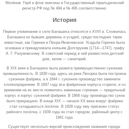
Мочёнов. Герб и флаг внесены в Государственный геральдический
регистр РФ под № 494 и № 495 соответственно.
История
Первое упоминание о селе Балашиха относится к
XVIII
в. Сложилась
Балашиха из бывших деревень и усадеб, среди последних такие
известные, как Горенки и
Пехра-Яковлевское
. Усадьба Горенки была
основана и принадлежала князьям
Долгоруким
(1714—1747), графу
А. Г. Разумовскому. В советский период в ней разместили детский
дом, затем — санаторий.
В XIX веке в Балашихе была развита преимущественно суконная
промышленность. В 1830 году здесь на реке Пехорка была построена
суконная фабрика, а в
1844
г. суконное производство заменили
хлопкопрядением. В 1847 году все фабричные корпуса сгорели, и со
временем на их месте появились каменные строения — прядильный
корпус и корпус суконной фабрики. В 1868 году производство сукна
было прекращено. В конце XIX — начале XX века вокруг фабрики
стал складываться посёлок. В 1928 году ему присвоен статус
рабочего посёлка, с 1939 года он стал городом, районный центр с
1941 года.
Существует несколько версий происхождения названия города: