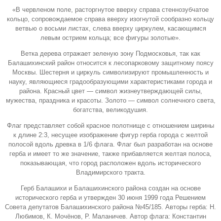
«В червленом поле, расторгнутое вверху справа стеннозубчатое
кольцо, сопровождаемое справа вверху изогнутой сообразно кольцу
ветвью о восьми листах, слева вверху циркулем, касающимся
левым острием кольца; все фигуры золотые».
Ветка дерева отражает зеленую зону Подмосковья, так как
Балашихинский район относится к лесопарковому защитному поясу
Москвы. Шестерня и циркуль символизируют промышленность и
науку, являющиеся градообразующими характеристиками города и
района. Красный цвет — символ жизнеутверждающей силы,
мужества, праздника и красоты. Золото — символ солнечного света,
богатства, великодушия.
Флаг представляет собой красное полотнище с отношением ширины
к длине 2:3, несущее изображение фигур герба города с желтой
полосой вдоль древка в 1/6 флага. Флаг был разработан на основе
герба и имеет то же значение, также прибавляется желтая полоса,
показывающая, что город расположен вдоль исторического
Владимирского тракта.
Герб Балашихи и Балашихинского района создан на основе
исторического герба и утвержден 30 июня 1999 года Решением
Совета депутатов Балашихинского района №45/185. Авторы герба: Н.
Любимов, К. Мочёнов, Р. Маланичев. Автор флага: Константин