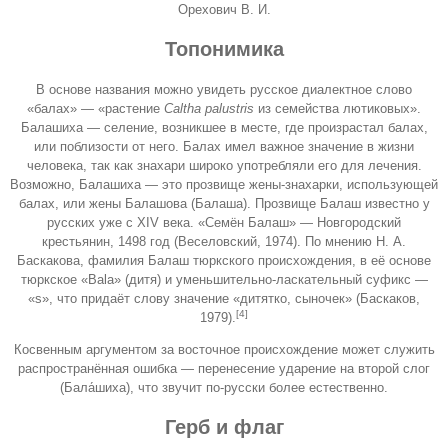
Орехович В. И.
Топонимика
В основе названия можно увидеть русское диалектное слово
«балах» — «растение
Caltha palustris
из семейства лютиковых».
Балашиха — селение, возникшее в месте, где произрастал балах,
или поблизости от него. Балах имел важное значение в жизни
человека, так как знахари широко употребляли его для лечения.
Возможно, Балашиха — это прозвище жены-знахарки, использующей
балах, или жены Балашова (Балаша). Прозвище Балаш известно у
русских уже с XIV века. «Семён Балаш» — Новгородский
крестьянин, 1498 год (Веселовский,
1974
). По мнению Н. А.
Баскакова, фамилия Балаш тюркского происхождения, в её основе
тюркское «Bala» (дитя) и уменьшительно-ласкательный суфикс —
«s», что придаёт слову значение «дитятко, сыночек» (Баскаков,
[4]
1979
).
Косвенным аргументом за восточное происхождение может служить
распространённая ошибка — перенесение ударение на второй слог
(Бала́шиха), что звучит по-русски более естественно.
Герб и флаг