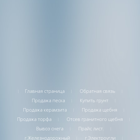
Главная страница
Обратная связь
Продажа песка
Купить грунт
Продажа керамзита
Продажа щебня
Продажа торфа
Отсев гранитного щебня
Вывоз снега
Прайс лист.
г.Железнодорожный
г.Электроугли