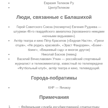
Евразия Телеком Ру
ЦентрТелеком
Люди, связанные с Балашихой
Герой Советского Союза (посмертно) Евгения Руднева —
штурман 46-го гвардейского авиаполка (прозванного немцами
«ночными ведьмами»).
Актёр театра и кино Пётр Красилов («Бедная Настя», «Грехи
отцов», «Не родись красивой», «Эраст Фандорин», «Боинг-
боинг», «Вишневый сад» и многое другое)
Николай Басков (певец)
Василий Вячеславович Уткин — российский спортивный
журналист и телекомментатор, известный по телепередаче
«Футбольный клуб», актёр театра и кино, телеведущий.
Города-побратимы
КНР — Янчжоу
Примечания
↑
Федеральная служба государственной статистики