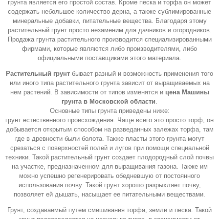
грунта является его простой состав. Кроме песка и торфа он может
содержать небольшое количество дерна, а также сублимированные
минеральные добавки, питательные вещества. Благодаря этому
растительный грунт просто незаменим для дачников и огородников.
Продажа грунта растительного производится специализированными
фирмами, которые являются либо производителями, либо
официальными поставщиками этого материала.
Растительный грунт
бывает разный и возможность применения того
или иного типа растительного грунта зависит от выращиваемых на
нем растений. В зависимости от типов изменятся и
цена Машины
грунта в Московской области
.
Основные типы грунта приведены ниже:
грунт естественного происхождения. Чаще всего это просто торф, он
добывается открытым способом на разведанных залежах торфа, там
где в древности были болота. Также пласты этого грунта могут
срезаться с поверхностей полей и лугов при помощи специальной
техники. Такой растительный грунт создает плодородный слой почвы
на участке, предназначенном для выращивания газона. Также им
можно успешно регенерировать обедневшую от постоянного
использования почву. Такой грунт хорошо разрыхляет почву,
позволяет ей дышать, насыщает ее питательными веществами.
Грунт, создаваемый путем смешивания торфа, земли и песка. Такой