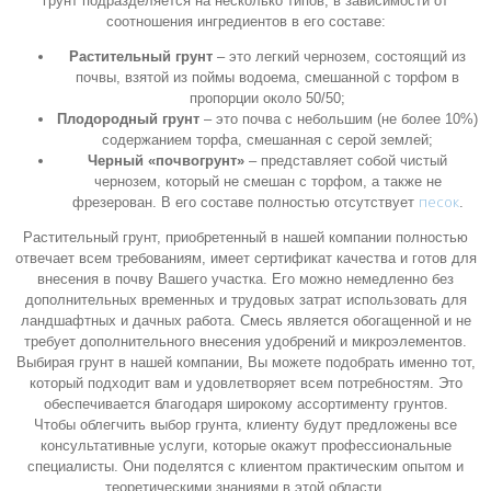
грунт подразделяется на несколько типов, в зависимости от
соотношения ингредиентов в его составе:
Растительный грунт
– это легкий чернозем, состоящий из
почвы, взятой из поймы водоема, смешанной с торфом в
пропорции около 50/50;
Плодородный грунт
– это почва с небольшим (не более 10%)
содержанием торфа, смешанная с серой землей;
Черный «почвогрунт»
– представляет собой чистый
чернозем, который не смешан с торфом, а также не
песок
фрезерован. В его составе полностью отсутствует
.
Растительный грунт, приобретенный в нашей компании полностью
отвечает всем требованиям, имеет сертификат качества и готов для
внесения в почву Вашего участка. Его можно немедленно без
дополнительных временных и трудовых затрат использовать для
ландшафтных и дачных работа. Смесь является обогащенной и не
требует дополнительного внесения удобрений и микроэлементов.
Выбирая грунт в нашей компании, Вы можете подобрать именно тот,
который подходит вам и удовлетворяет всем потребностям. Это
обеспечивается благодаря широкому ассортименту грунтов.
Чтобы облегчить выбор грунта, клиенту будут предложены все
консультативные услуги, которые окажут профессиональные
специалисты. Они поделятся с клиентом практическим опытом и
теоретическими знаниями в этой области.