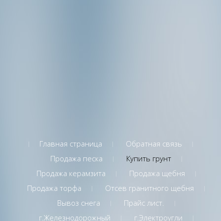
Главная страница
Обратная связь
Продажа песка
Купить грунт
Продажа керамзита
Продажа щебня
Продажа торфа
Отсев гранитного щебня
Вывоз снега
Прайс лист.
г.Железнодорожный
г.Электроугли