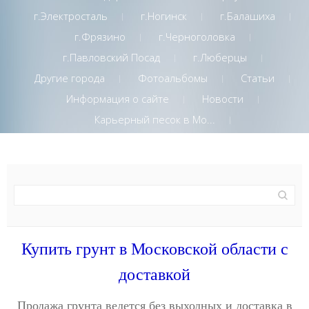
г.Электросталь
г.Ногинск
г.Балашиха
г.Фрязино
г.Черноголовка
г.Павловский Посад
г.Люберцы
Другие города
Фотоальбомы
Статьи
Информация о сайте
Новости
Карьерный песок в Мо...
Купить грунт в Московской области с
доставкой
Продажа грунта ведется без выходных и доставка в