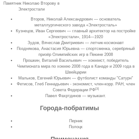
Памятник Николаю Второву в
Электростали
Второв, Николай Александрович — основатель
металлургического завода «Электросталь»
Кузнецов, Иван Сергеевич — главный архитектор на постройке
«Электростали»,
1914
—
1920
Зудов, Вячеслав Дмитриевич — летчик-космонавт
Позднякова, Анастасия Юрьевна — спортсменка, серебряный
призёр Олимпийских игр в Пекине 2008
Прошкин, Виталий Васильевич — хоккеист, победитель
Чемпионата мира по хоккею 2008 года в Канаде и 2009 года в
Швейцарии
Мальков, Евгений Юрьевич — футболист команды "Сатурн"
Фетисов, Глеб Геннадьевич - экономист,
член-корр. РАН
, член
[3]
Совета Федерации РФ
Павел Фахртдинов — музыкант.
Города-побратимы
Перник
Полоцк
Примечания