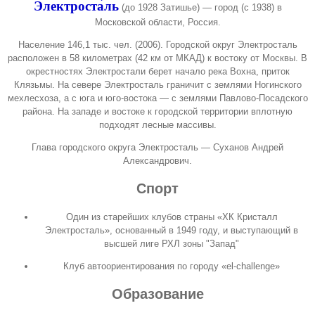
Электроста́ль
(до
1928
Затишье) — город (с
1938
) в
Московской области, Россия.
Население 146,1 тыс. чел. (2006). Городской округ Электросталь
расположен в 58 километрах (42 км от МКАД) к востоку от Москвы. В
окрестностях Электростали берет начало река Вохна, приток
Клязьмы
. На севере Электросталь граничит с землями Ногинского
мехлесхоза, а с юга и юго-востока — с землями Павлово-Посадского
района. На западе и востоке к городской территории вплотную
подходят лесные массивы.
Глава городского округа Электросталь — Суханов Андрей
Александрович.
Спорт
Один из старейших клубов страны «ХК Кристалл
Электросталь», основанный в 1949 году, и выступающий в
высшей лиге РХЛ зоны "Запад"
Клуб автоориентирования по городу
«el-challenge»
Образование