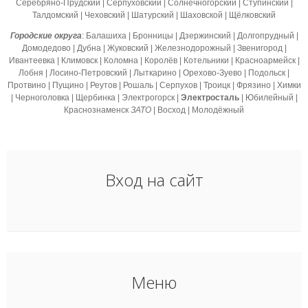
Серебряно-Прудский | Серпуховский | Солнечногорский | Ступинский |
Талдомский | Чеховский | Шатурский | Шаховской | Щёлковский
Городские округа
: Балашиха | Бронницы | Дзержинский | Долгопрудный |
Домодедово | Дубна | Жуковский |
Железнодорожный
| Звенигород |
Ивантеевка | Климовск | Коломна | Королёв | Котельники | Красноармейск |
Лобня | Лосино-Петровский | Лыткарино | Орехово-Зуево | Подольск |
Протвино | Пущино | Реутов | Рошаль | Серпухов | Троицк | Фрязино | Химки
| Черноголовка | Щербинка | Электрогорск |
Электросталь
|
Юбилейный
|
Краснознаменск
ЗАТО
|
Восход
| Молодёжный
Вход на сайт
Меню