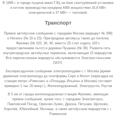
В 1999 г. в городе пущена мини-
ТЭЦ
на базе газотурбинной установки
и котлов производства концерна ABB мощностями 16,8 МВт
электрической и 37 МВт — тепловой.
Транспорт
Прямое автобусное сообщение с городами Москва (маршрут № 399)
и Ногинск (№ 20 и 23). Пригородные автобусы также до посёлка
Фрязево
(№ 103, 38, 40, вместо 25 стал ходить 103 с
предоставлением льгот) и деревни Пушкино (№ 39). Развита сеть
внутригородских автобусных перевозок, включающая 15 маршрутов.
Все перечисленные маршруты обслуживаются Электростальским
ПАТП.
Беспересадочное сообщение электропоездами с г. Москва (время
движения электропоезда до платформы Серп и Молот (пересадка на
станции метро «Римская» и «Площадь Ильича» в Москве) составит
примерно 1 час 20 минут.),
Железнодорожный
, Электроугли, Реутов
В 5 км от города железнодорожная станция
Фрязево
, имеющая
прямое сообщение, кроме того, с городами Электрогорск,
Павловский Посад, Орехово-Зуево, Дрезна, Петушки,
Щелково
,
Королёв, Юбилейный, Мытищи, а также автобусным маршрутом с г.
Раменское