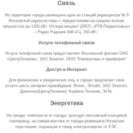
Связь
На территории города размещена одна из станций радиоцентра № 9
Московской радиосистемы
с передатчиками на средних волнах
мощностью до 1200 кВт. Отсюда вещают (2007): «РТВ-Подмосковье»
/
Радио Радонеж
846 кГц, 150 кВт.
Услуги телефонной связи
Услуги телефонной связи предоставляет
Московский филиал ОАО
«ЦентрТелеком»
,
ЗАО Элкател
,
ООО "Компьютеры и периферия"
Доступ в Интернет
Для физических и юридических лиц, в городе предлагают свои
услуги шесть интернет-провайдеров:
Флекс
,
Элсайт
,
ЗАО Элкател
,
Домолинк(ЦентрТелеком)
,
Корбина Телеком
,
ЭлТв
.
Энергетика
На западе, поблизости от города, проходит московский кольцевой
газопровод, на северо-востоке от города размещена Ногинская
подстанция, подающая в город электроэнергию от ЕЭС.