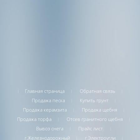
Главная страница
Обратная связь
Продажа песка
Купить грунт
Продажа керамзита
Продажа щебня
Продажа торфа
Отсев гранитного щебня
Вывоз снега
Прайс лист.
г.Железнодорожный
г.Электроугли