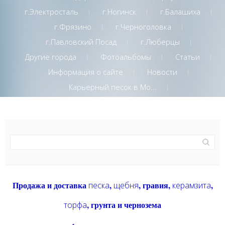
г.Электросталь
г.Ногинск
г.Балашиха
г.Фрязино
г.Черноголовка
г.Павловский Посад
г.Люберцы
Другие города
Фотоальбомы
Статьи
Информация о сайте
Новости
Карьерный песок в Мо...
Продажа и доставка
,
, гравия,
,
песка
щебня
керамзита
, грунта и чернозема
торфа