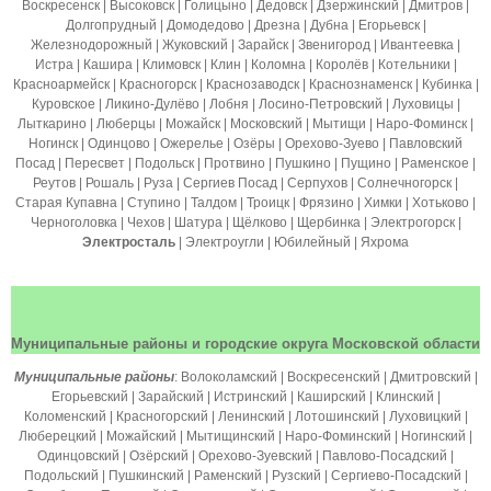
Воскресенск | Высоковск | Голицыно | Дедовск | Дзержинский | Дмитров |
Долгопрудный | Домодедово | Дрезна | Дубна | Егорьевск |
Железнодорожный
| Жуковский | Зарайск | Звенигород | Ивантеевка |
Истра | Кашира | Климовск | Клин | Коломна |
Королёв
| Котельники |
Красноармейск | Красногорск | Краснозаводск | Краснознаменск | Кубинка |
Куровское | Ликино-Дулёво | Лобня | Лосино-Петровский | Луховицы |
Лыткарино | Люберцы | Можайск | Московский | Мытищи | Наро-Фоминск |
Ногинск | Одинцово | Ожерелье | Озёры | Орехово-Зуево | Павловский
Посад | Пересвет | Подольск | Протвино | Пушкино | Пущино | Раменское |
Реутов | Рошаль | Руза | Сергиев Посад | Серпухов | Солнечногорск |
Старая Купавна | Ступино | Талдом | Троицк | Фрязино | Химки | Хотьково |
Черноголовка | Чехов | Шатура | Щёлково | Щербинка | Электрогорск |
Электросталь
| Электроугли |
Юбилейный
| Яхрома
Муниципальные районы и городские округа Московской области
Муниципальные районы
: Волоколамский | Воскресенский | Дмитровский |
Егорьевский | Зарайский | Истринский | Каширский | Клинский |
Коломенский | Красногорский | Ленинский | Лотошинский | Луховицкий |
Люберецкий | Можайский | Мытищинский | Наро-Фоминский | Ногинский |
Одинцовский | Озёрский | Орехово-Зуевский | Павлово-Посадский |
Подольский | Пушкинский | Раменский | Рузский | Сергиево-Посадский |